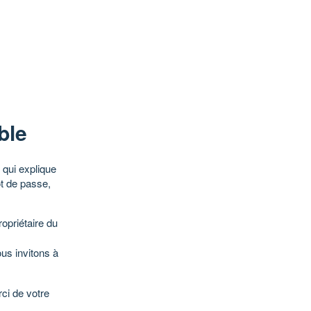
ble
qui explique
ot de passe,
opriétaire du
ous invitons à
ci de votre