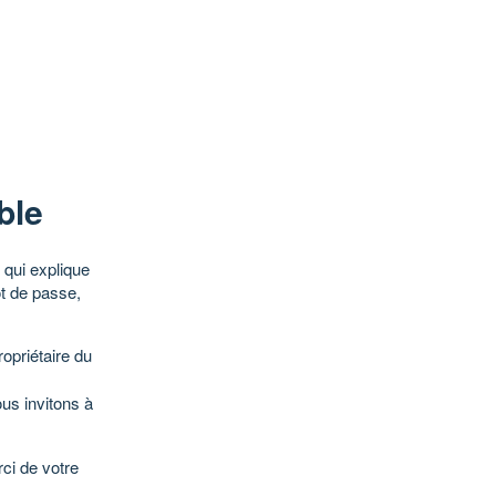
ble
qui explique
ot de passe,
opriétaire du
ous invitons à
ci de votre