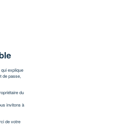
ble
qui explique
ot de passe,
opriétaire du
ous invitons à
ci de votre