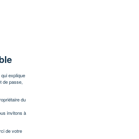
ble
qui explique
ot de passe,
opriétaire du
ous invitons à
ci de votre