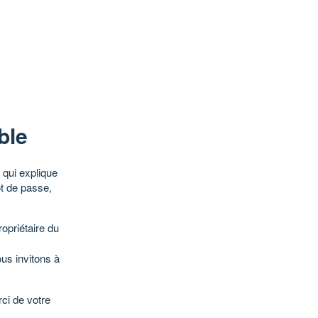
ble
qui explique
ot de passe,
opriétaire du
ous invitons à
ci de votre