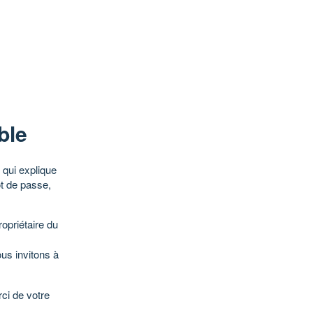
ble
qui explique
ot de passe,
opriétaire du
ous invitons à
ci de votre