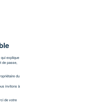
ble
qui explique
ot de passe,
opriétaire du
ous invitons à
ci de votre