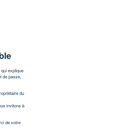
ble
qui explique
ot de passe,
opriétaire du
ous invitons à
ci de votre