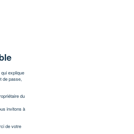
ble
qui explique
ot de passe,
opriétaire du
ous invitons à
ci de votre