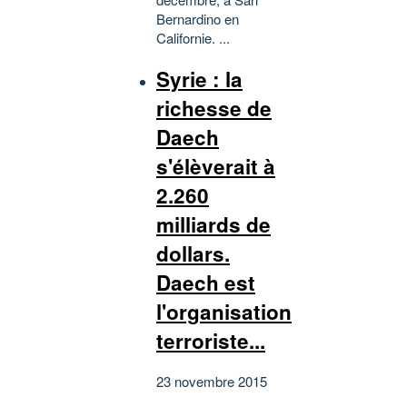
Bernardino en
Californie. ...
Syrie : la
richesse de
Daech
s'élèverait à
2.260
milliards de
dollars.
Daech est
l'organisation
terroriste...
23 novembre 2015