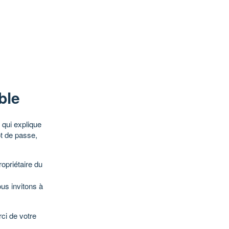
ble
qui explique
ot de passe,
opriétaire du
ous invitons à
ci de votre