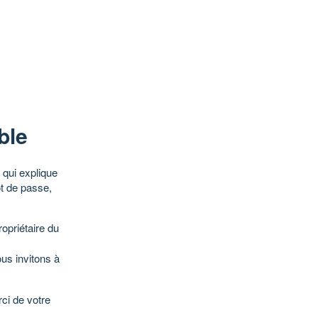
ble
qui explique
ot de passe,
opriétaire du
ous invitons à
ci de votre