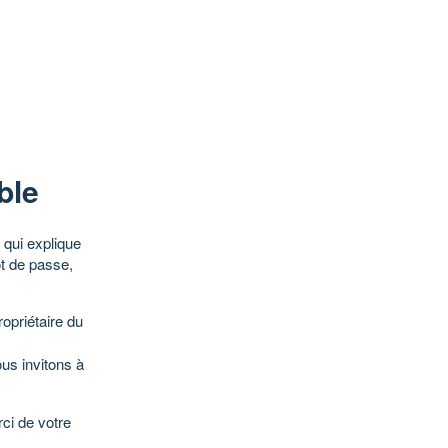
ble
qui explique
ot de passe,
opriétaire du
ous invitons à
ci de votre