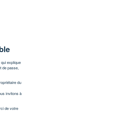
ble
qui explique
ot de passe,
opriétaire du
ous invitons à
ci de votre