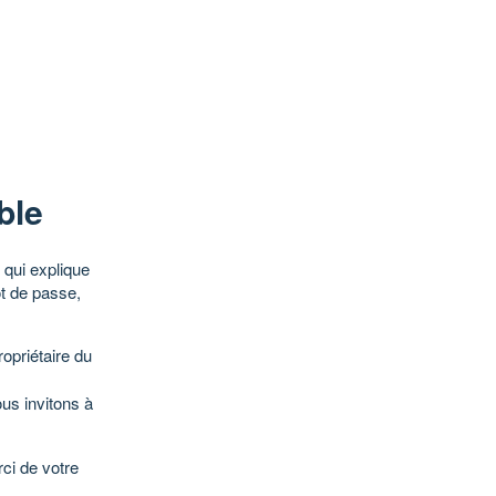
ble
qui explique
ot de passe,
opriétaire du
ous invitons à
ci de votre