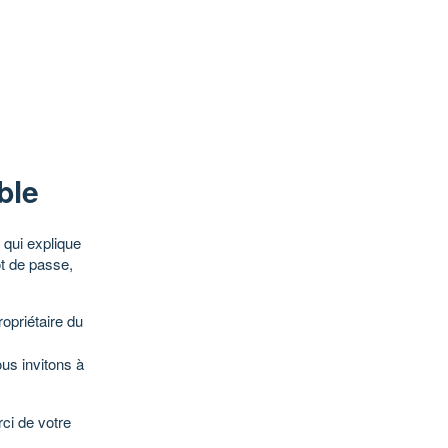
ble
qui explique
ot de passe,
opriétaire du
ous invitons à
ci de votre