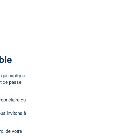
ble
qui explique
ot de passe,
opriétaire du
ous invitons à
ci de votre