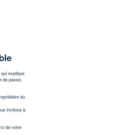
ble
qui explique
ot de passe,
opriétaire du
ous invitons à
ci de votre