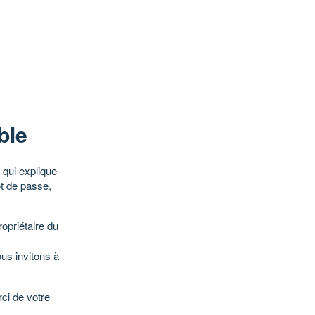
ble
qui explique
ot de passe,
opriétaire du
ous invitons à
ci de votre