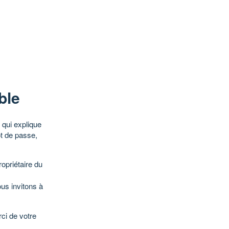
ble
qui explique
ot de passe,
opriétaire du
ous invitons à
ci de votre