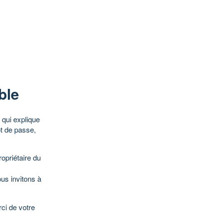
ble
qui explique
ot de passe,
opriétaire du
ous invitons à
ci de votre