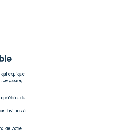
ble
qui explique
ot de passe,
opriétaire du
ous invitons à
ci de votre